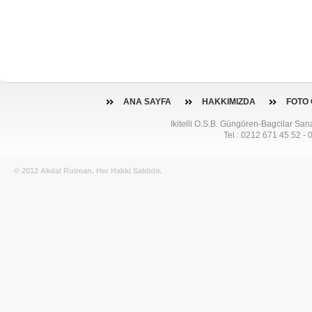
ANA SAYFA
HAKKIMIZDA
FOTO 
Ikitelli O.S.B. Güngören-Bagcilar Sana
Tel : 0212 671 45 52 -
© 2012 Akdal Rulman. Her Hakki Saklidir.